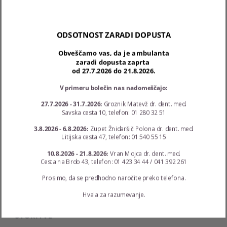
040 125 240
aleksandra.zoric.homan@siol.net
ODSOTNOST ZARADI DOPUSTA
Ponedeljek - Torek: 12:00 - 19:30; Sreda - Četrtek: 8:00
- 15:00; Petek: 8:00 - 11:30
Obveščamo vas, da je ambulanta
zaradi dopusta zaprta
od 27.7.2026 do 21.8.2026.
V primeru bolečin nas nadomeščajo:
Najnovejši prispevki
27.7.2026 - 31.7.2026:
Groznik Matevž dr. dent. med.
Savska cesta 10, telefon: 01 280 32 51
Ukrepi COVID-19
3.8.2026 - 6.8.2026:
Zupet Žnidaršič Polona dr. dent. med.
Litijska cesta 47, telefon: 01 540 55 15
Poškodba zob
10.8.2026 - 21.8.2026:
Vran Mojca dr. dent. med.
Cesta na Brdo 43, telefon: 01 423 34 44 / 041 392 261
Lep nasmeh za večjo samozavest
Prosimo, da se predhodno naročite preko telefona.
Hvala za razumevanje.
STORITVE