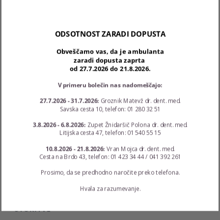
040 125 240
aleksandra.zoric.homan@siol.net
ODSOTNOST ZARADI DOPUSTA
Ponedeljek - Torek: 12:00 - 19:30; Sreda - Četrtek: 8:00
- 15:00; Petek: 8:00 - 11:30
Obveščamo vas, da je ambulanta
zaradi dopusta zaprta
od 27.7.2026 do 21.8.2026.
V primeru bolečin nas nadomeščajo:
Najnovejši prispevki
27.7.2026 - 31.7.2026:
Groznik Matevž dr. dent. med.
Savska cesta 10, telefon: 01 280 32 51
Ukrepi COVID-19
3.8.2026 - 6.8.2026:
Zupet Žnidaršič Polona dr. dent. med.
Litijska cesta 47, telefon: 01 540 55 15
Poškodba zob
10.8.2026 - 21.8.2026:
Vran Mojca dr. dent. med.
Cesta na Brdo 43, telefon: 01 423 34 44 / 041 392 261
Lep nasmeh za večjo samozavest
Prosimo, da se predhodno naročite preko telefona.
Hvala za razumevanje.
STORITVE