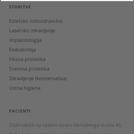
STORITVE
Estetsko zobozdravstvo
Lasersko zdravljenje
Implantologija
Endodontija
Fiksna protetika
Snemna protetika
Zdravljenje (konzervativa)
Ustna higiena
PACIENTI
Dobrodošli na spletni strani Dentalnega studia AS.