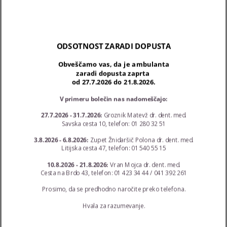
Ulica bratov Babnik 10
1000 Ljubljana
040 125 240
aleksandra.zoric.homan@siol.net
ODSOTNOST ZARADI DOPUSTA
Ponedeljek - Torek: 12:00 - 19:30; Sreda - Četrtek: 8:00
Obveščamo vas, da je ambulanta
zaradi dopusta zaprta
- 15:00; Petek: 8:00 - 11:30
od 27.7.2026 do 21.8.2026.
V primeru bolečin nas nadomeščajo:
Najnovejši prispevki
27.7.2026 - 31.7.2026:
Groznik Matevž dr. dent. med.
Savska cesta 10, telefon: 01 280 32 51
Ukrepi COVID-19
3.8.2026 - 6.8.2026:
Zupet Žnidaršič Polona dr. dent. med.
Litijska cesta 47, telefon: 01 540 55 15
10.8.2026 - 21.8.2026:
Vran Mojca dr. dent. med.
Poškodba zob
Cesta na Brdo 43, telefon: 01 423 34 44 / 041 392 261
Prosimo, da se predhodno naročite preko telefona.
Lep nasmeh za večjo samozavest
Hvala za razumevanje.