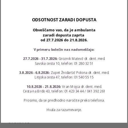
040 125 240
aleksandra.zoric.homan@siol.net
ODSOTNOST ZARADI DOPUSTA
Ponedeljek - Torek: 12:00 - 19:30; Sreda - Četrtek: 8:00
- 15:00; Petek: 8:00 - 11:30
Obveščamo vas, da je ambulanta
zaradi dopusta zaprta
od 27.7.2026 do 21.8.2026.
V primeru bolečin nas nadomeščajo:
Najnovejši prispevki
27.7.2026 - 31.7.2026:
Groznik Matevž dr. dent. med.
Savska cesta 10, telefon: 01 280 32 51
Ukrepi COVID-19
3.8.2026 - 6.8.2026:
Zupet Žnidaršič Polona dr. dent. med.
Litijska cesta 47, telefon: 01 540 55 15
Poškodba zob
10.8.2026 - 21.8.2026:
Vran Mojca dr. dent. med.
Cesta na Brdo 43, telefon: 01 423 34 44 / 041 392 261
Lep nasmeh za večjo samozavest
Prosimo, da se predhodno naročite preko telefona.
Hvala za razumevanje.
STORITVE