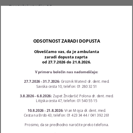
Dentalni studio AS
Lokacija:
Ulica bratov Babnik 10
1000 Ljubljana
ODSOTNOST ZARADI DOPUSTA
040 125 240
Obveščamo vas, da je ambulanta
aleksandra.zoric.homan@siol.net
zaradi dopusta zaprta
od 27.7.2026 do 21.8.2026.
Ponedeljek - Torek: 12:00 - 19:30; Sreda - Četrtek: 8:00
- 15:00; Petek: 8:00 - 11:30
V primeru bolečin nas nadomeščajo:
27.7.2026 - 31.7.2026:
Groznik Matevž dr. dent. med.
Savska cesta 10, telefon: 01 280 32 51
Najnovejši prispevki
3.8.2026 - 6.8.2026:
Zupet Žnidaršič Polona dr. dent. med.
Litijska cesta 47, telefon: 01 540 55 15
Ukrepi COVID-19
10.8.2026 - 21.8.2026:
Vran Mojca dr. dent. med.
Cesta na Brdo 43, telefon: 01 423 34 44 / 041 392 261
Prosimo, da se predhodno naročite preko telefona.
Poškodba zob