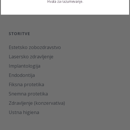
Hvala za razumevanje.
Lep nasmeh za večjo samozavest
STORITVE
Estetsko zobozdravstvo
Lasersko zdravljenje
Implantologija
Endodontija
Fiksna protetika
Snemna protetika
Zdravljenje (konzervativa)
Ustna higiena